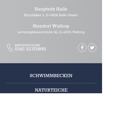
Hauptsitz Halle
Kirschallee 3
, D-
06118
Halle (Saale)
Standort Waltrop
Leveringhäuserstraße 141
, D-
45731
Waltrop
SERVICEHOTLINE
0345 52370890
SCHWIMMBECKEN
NATURTEICHE
WASSERTANKS
MONTAGESERVICE