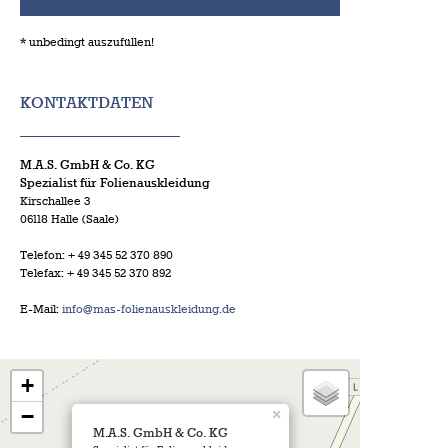
* unbedingt auszufüllen!
KONTAKTDATEN
M.A.S. GmbH & Co. KG
Spezialist für Folienauskleidung
Kirschallee 3
06118 Halle (Saale)
Telefon: + 49 345 52 370 890
Telefax: + 49 345 52 370 892
E-Mail:
info@mas-folienauskleidung.de
+
−
×
M.A.S. GmbH & Co. KG