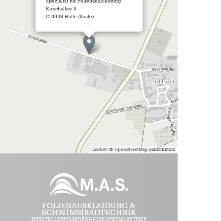
Spezialist für Folienauskleidung
Kirschallee 3
D-06118 Halle (Saale)
Leaflet
| ©
OpenStreetMap
contributors
FOLIENAUSKLEIDUNG &
SCHWIMMBADTECHNIK
HERSTELLERUNABHÄNGIGER SPEZIALBETRIEB