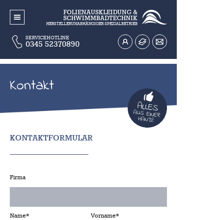
FOLIENAUSKLEIDUNG &
SCHWIMMBADTECHNIK
HERSTELLERUNABHÄNGIGER SPEZIALBETRIEB
SERVICEHOTLINE
0345 52370890
Kontakt
ALLES
AUS EINER
HAND!
KONTAKTFORMULAR
Firma
Name*
Vorname*